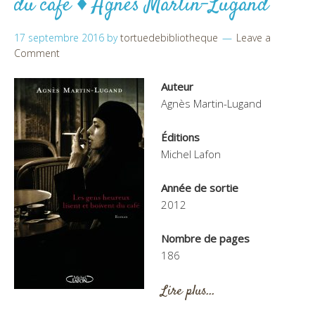
du café ♦ Agnès Martin-Lugand
17 septembre 2016
by
tortuedebibliotheque
Leave a
Comment
Auteur
Agnès Martin-Lugand
Éditions
Michel Lafon
Année de sortie
2012
Nombre de pages
186
Lire plus…