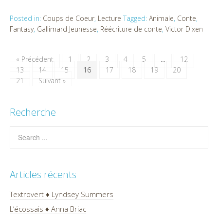
Posted in:
Coups de Coeur
,
Lecture
Tagged:
Animale
,
Conte
,
Fantasy
,
Gallimard Jeunesse
,
Réécriture de conte
,
Victor Dixen
« Précédent
1
2
3
4
5
…
12
13
14
15
16
17
18
19
20
21
Suivant »
Recherche
Articles récents
Textrovert ♦ Lyndsey Summers
L’écossais ♦ Anna Briac