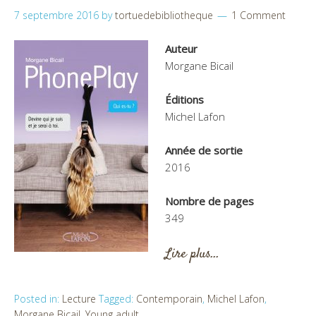
7 septembre 2016
by
tortuedebibliotheque
1 Comment
Auteur
Morgane Bicail
Éditions
Michel Lafon
Année de sortie
2016
Nombre de pages
349
Lire plus…
Posted in:
Lecture
Tagged:
Contemporain
,
Michel Lafon
,
Morgane Bicail
,
Young adult