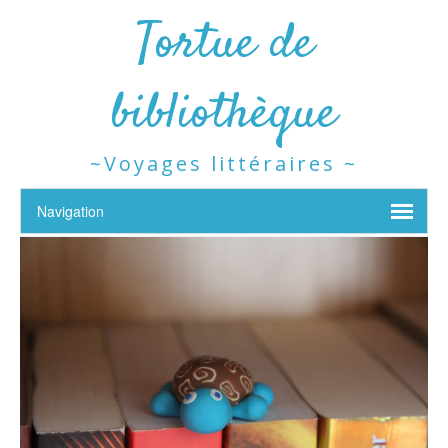
Tortue de
bibliothèque
~Voyages littéraires ~