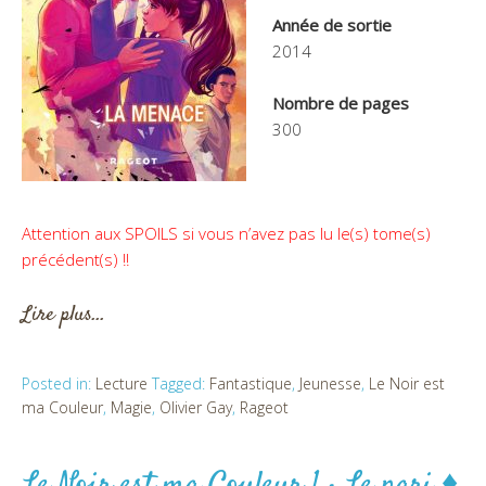
Année de sortie
2014
Nombre de pages
300
Attention aux SPOILS si vous n’avez pas lu le(s) tome(s)
précédent(s) !!
Lire plus…
Posted in:
Lecture
Tagged:
Fantastique
,
Jeunesse
,
Le Noir est
ma Couleur
,
Magie
,
Olivier Gay
,
Rageot
Le Noir est ma Couleur 1 : Le pari ♦