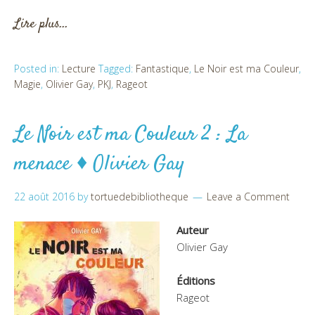
Lire plus…
Posted in:
Lecture
Tagged:
Fantastique
,
Le Noir est ma Couleur
,
Magie
,
Olivier Gay
,
PKJ
,
Rageot
Le Noir est ma Couleur 2 : La
menace ♦ Olivier Gay
22 août 2016
by
tortuedebibliotheque
Leave a Comment
Auteur
Olivier Gay
Éditions
Rageot