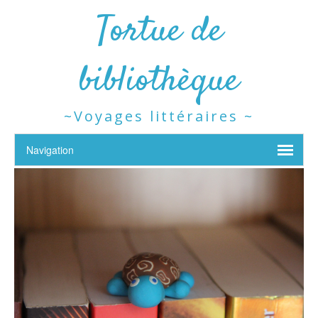
Tortue de
bibliothèque
~Voyages littéraires ~