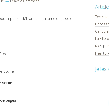
que
Leave a Comment
Articl
Textrov
oquait par sa délicatesse la trame de la soie
L’écossa
Cat Stre
La Fille
Mes pod
Heartbre
Steel
Je les
 de poche
 sortie
de pages