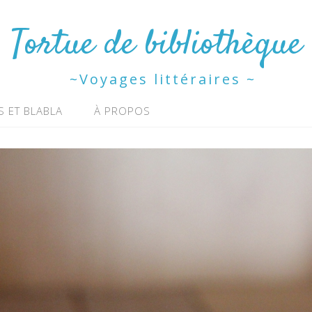
Tortue de bibliothèque
~Voyages littéraires ~
S ET BLABLA
À PROPOS