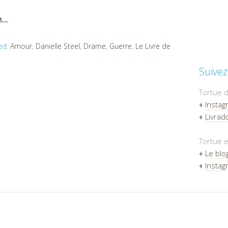
us…
ed:
Amour
,
Danielle Steel
,
Drame
,
Guerre
,
Le Livre de
Suivez
Tortue d
♦
Instag
♦
Livradd
Tortue e
♦
Le blo
♦
Instag