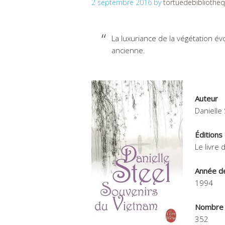
2 septembre 2016
by
tortuedebibliothe
La luxuriance de la végétation év
ancienne.
Auteur
Danielle 
Éditions
Le livre
Année de
1994
Nombre 
352