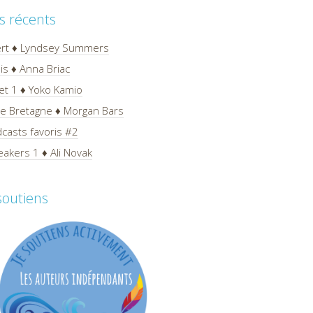
es récents
ert ♦ Lyndsey Summers
is ♦ Anna Briac
et 1 ♦ Yoko Kamio
 de Bretagne ♦ Morgan Bars
casts favoris #2
akers 1 ♦ Ali Novak
 soutiens