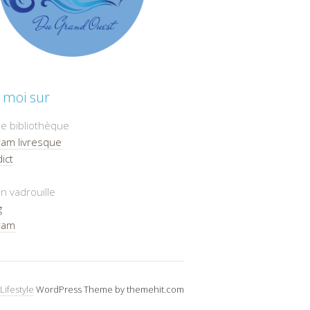
 moi sur
e bibliothèque
ram livresque
ict
n vadrouille
g
ram
Lifestyle
WordPress Theme by themehit.com