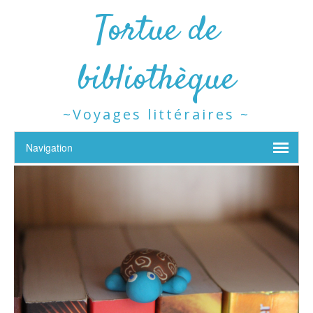
Tortue de
bibliothèque
~Voyages littéraires ~