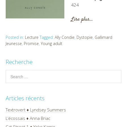
424
Lire plus…
Posted in:
Lecture
Tagged:
Ally Condie
,
Dystopie
,
Gallimard
Jeunesse
,
Promise
,
Young adult
Recherche
Articles récents
Textrovert ♦ Lyndsey Summers
L’écossais ♦ Anna Briac
Cat Street 1 ♦ Yoko Kamio