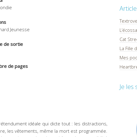
ur
Condie
Articl
Textrov
ons
imard Jeunesse
L’écossa
Cat Stre
e de sortie
La Fille
1
Mes pod
re de pages
Heartbre
Je les
étendument idéale qui dicte tout : les distractions,
urriture, les vêtements, même la mort est programmée.