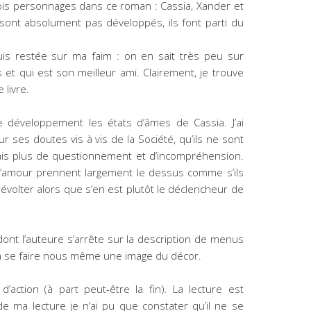
trois personnages dans ce roman : Cassia, Xander et
ont absolument pas développés, ils font parti du
uis restée sur ma faim : on en sait très peu sur
 et qui est son meilleur ami. Clairement, je trouve
 livre.
 développement les états d’âmes de Cassia. J’ai
r ses doutes vis à vis de la Société, qu’ils ne sont
dais plus de questionnement et d’incompréhension.
l’amour prennent largement le dessus comme s’ils
 révolter alors que s’en est plutôt le déclencheur de
dont l’auteure s’arrête sur la description de menus
t à se faire nous même une image du décor.
’action (à part peut-être la fin). La lecture est
e ma lecture je n’ai pu que constater qu’il ne se