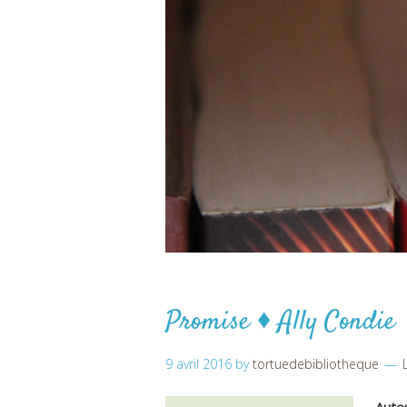
Promise ♦ Ally Condie
9 avril 2016
by
tortuedebibliotheque