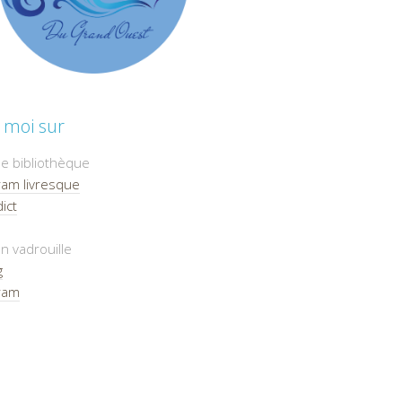
 moi sur
e bibliothèque
ram livresque
ict
n vadrouille
g
ram