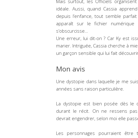
Mais surtout, les Officiels organisen
idéale. Aussi, quand Cassia apprend
depuis l’enfance, tout semble parfait
apparaît sur le fichier numérique
s’obscurcisse…
Une erreur, lui dit-on ? Car Ky est is
marier. Intriguée, Cassia cherche à mi
un garçon sensible qui lui fait découvrir
Mon avis
Une dystopie dans laquelle je me suis
années sans raison particulière.
La dystopie est bien posée dès le dé
durant le récit. On ne ressens pas
devrait engendrer, selon moi elle pas
Les personnages pourraient être 