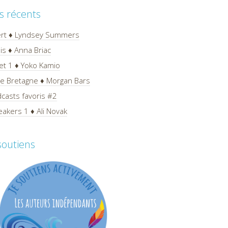
es récents
ert ♦ Lyndsey Summers
is ♦ Anna Briac
et 1 ♦ Yoko Kamio
 de Bretagne ♦ Morgan Bars
casts favoris #2
akers 1 ♦ Ali Novak
 soutiens