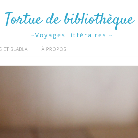
Tortue de bibliothèque
~Voyages littéraires ~
S ET BLABLA
À PROPOS