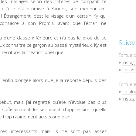
t les mariages selon des critères de compatibilité
 qu’elle est promise à Xander, son meilleur ami
 ! Étrangement, c’est le visage d’un certain Ky qui
 consacré à son Promis, avant que l’écran ne
su d’une classe inférieure et n’a pas le droit de se
Suivez
eux connaître ce garçon au passé mystérieux. Ky est
 l’écriture, la création poétique…
Tortue d
♦
Instag
♦
Livradd
 enfin plongée alors que je la reporte depuis des
Tortue e
♦
Le blo
♦
Instag
but, mais j’ai regretté qu’elle n’évolue pas plus
 suffisamment le sentiment d’oppression qu’elle
se trop rapidement au second plan.
très intéressants mais ils ne sont pas assez