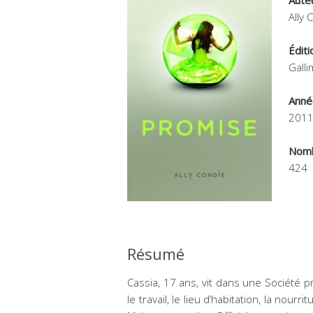
Aute
Ally 
Éditi
Gall
Anné
201
Nomb
424
Résumé
Cassia, 17 ans, vit dans une Société pr
le travail, le lieu d’habitation, la no