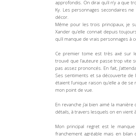
approfondis. On dirai qu’il n’y a que 
Ky. Les personnages secondaires ne s
décor.
Même pour les trois principaux, je s
Xander qu’elle connait depuis toujours
qu’il manque de vrais personnages à ce
Ce premier tome est très axé sur le
trouvé que l’auteure passe trop vite su
pas assez prononcés. En fait, j’atten
Ses sentiments et sa découverte de 
étaient l’unique raison qu’elle a de se
mon point de vue.
En revanche j’ai bien aimé la manière 
détails, à travers lesquels on en vien
Mon principal regret est le manque d
franchement agréable mais en bilan d