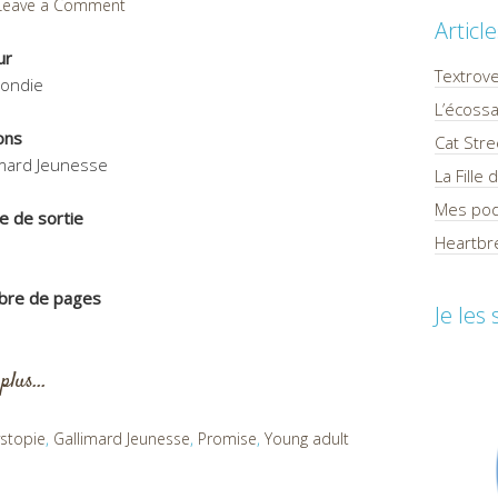
Leave a Comment
Articl
ur
Textrov
Condie
L’écossa
ons
Cat Stre
imard Jeunesse
La Fille
Mes pod
e de sortie
Heartbre
1
re de pages
Je les
 plus…
stopie
,
Gallimard Jeunesse
,
Promise
,
Young adult