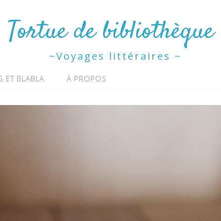
Tortue de bibliothèque
~Voyages littéraires ~
S ET BLABLA
À PROPOS