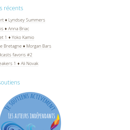
es récents
ert ♦ Lyndsey Summers
is ♦ Anna Briac
et 1 ♦ Yoko Kamio
 de Bretagne ♦ Morgan Bars
casts favoris #2
akers 1 ♦ Ali Novak
 soutiens