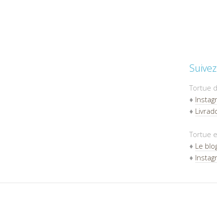
Suivez
Tortue d
♦
Instag
♦
Livradd
Tortue e
♦
Le blo
♦
Instag