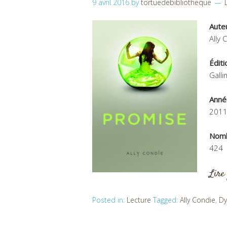
9 avril 2016
by
tortuedebibliotheque
Aute
Ally 
Éditi
Gall
Anné
201
Nomb
424
Lire
Posted in:
Lecture
Tagged:
Ally Condie
,
Dy