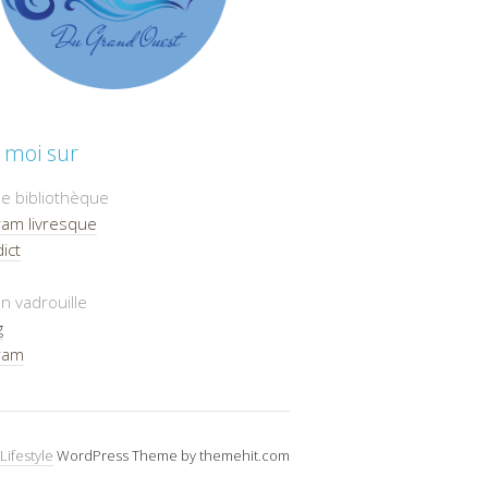
 moi sur
e bibliothèque
ram livresque
ict
n vadrouille
g
ram
Lifestyle
WordPress Theme by themehit.com