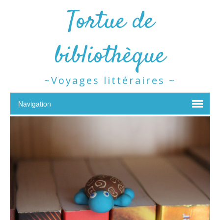
Tortue de
bibliothèque
~Voyages littéraires ~