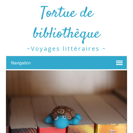
Tortue de
bibliothèque
~Voyages littéraires ~