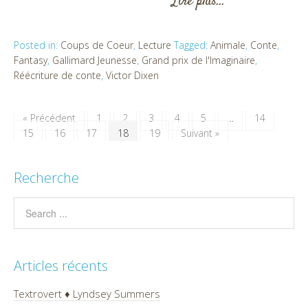
Lire plus…
Posted in:
Coups de Coeur
,
Lecture
Tagged:
Animale
,
Conte
,
Fantasy
,
Gallimard Jeunesse
,
Grand prix de l'Imaginaire
,
Réécriture de conte
,
Victor Dixen
« Précédent
1
2
3
4
5
…
14
15
16
17
18
19
Suivant »
Recherche
Articles récents
Textrovert ♦ Lyndsey Summers