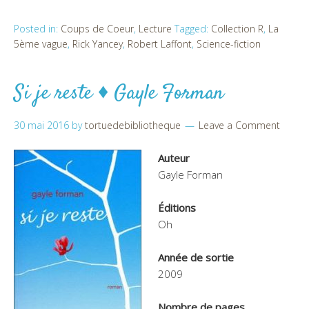
Posted in:
Coups de Coeur
,
Lecture
Tagged:
Collection R
,
La
5ème vague
,
Rick Yancey
,
Robert Laffont
,
Science-fiction
Si je reste ♦ Gayle Forman
30 mai 2016
by
tortuedebibliotheque
Leave a Comment
Auteur
Gayle Forman
Éditions
Oh
Année de sortie
2009
Nombre de pages