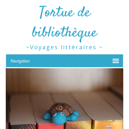
Tortue de
bibliothèque
~Voyages littéraires ~