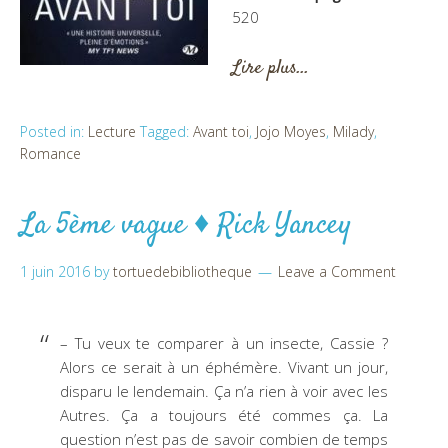
520
Lire plus…
Posted in:
Lecture
Tagged:
Avant toi
,
Jojo Moyes
,
Milady
,
Romance
La 5ème vague ♦ Rick Yancey
1 juin 2016
by
tortuedebibliotheque
Leave a Comment
– Tu veux te comparer à un insecte, Cassie ?
Alors ce serait à un éphémère. Vivant un jour,
disparu le lendemain. Ça n’a rien à voir avec les
Autres. Ça a toujours été commes ça. La
question n’est pas de savoir combien de temps