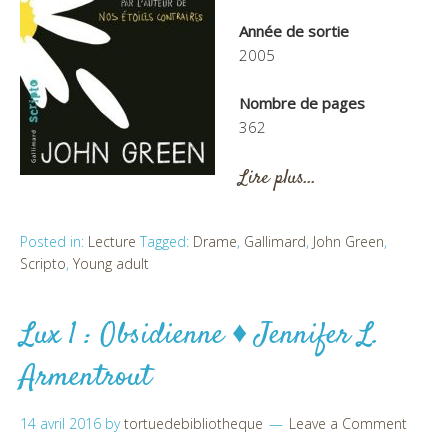
Année de sortie
2005
Nombre de pages
362
Lire plus…
Posted in:
Lecture
Tagged:
Drame
,
Gallimard
,
John Green
,
Scripto
,
Young adult
Lux 1 : Obsidienne ♦ Jennifer L.
Armentrout
14 avril 2016
by
tortuedebibliotheque
Leave a Comment