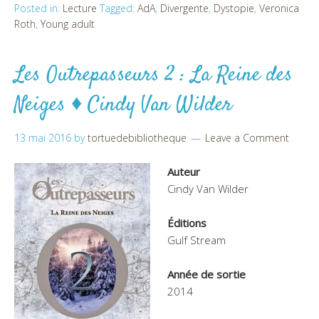
Posted in:
Lecture
Tagged:
AdA
,
Divergente
,
Dystopie
,
Veronica
Roth
,
Young adult
Les Outrepasseurs 2 : La Reine des
Neiges ♦ Cindy Van Wilder
13 mai 2016
by
tortuedebibliotheque
Leave a Comment
Auteur
Cindy Van Wilder
Éditions
Gulf Stream
Année de sortie
2014