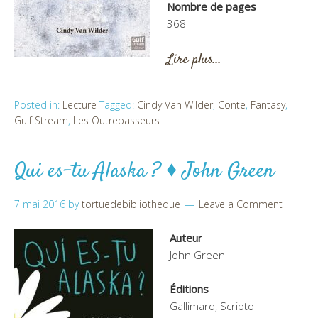
Nombre de pages
368
Lire plus…
Posted in:
Lecture
Tagged:
Cindy Van Wilder
,
Conte
,
Fantasy
,
Gulf Stream
,
Les Outrepasseurs
Qui es-tu Alaska ? ♦ John Green
7 mai 2016
by
tortuedebibliotheque
Leave a Comment
Auteur
John Green
Éditions
Gallimard, Scripto