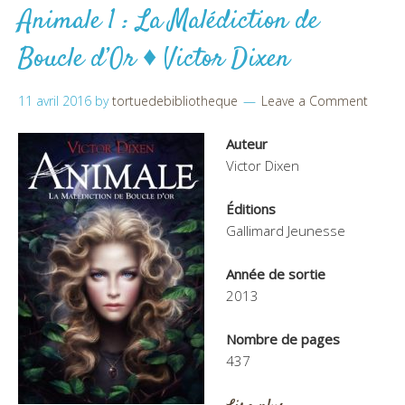
Animale 1 : La Malédiction de
Boucle d’Or ♦ Victor Dixen
11 avril 2016
by
tortuedebibliotheque
Leave a Comment
Auteur
Victor Dixen
Éditions
Gallimard Jeunesse
Année de sortie
2013
Nombre de pages
437