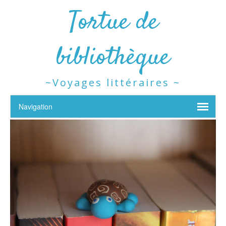
Tortue de
bibliothèque
~Voyages littéraires ~