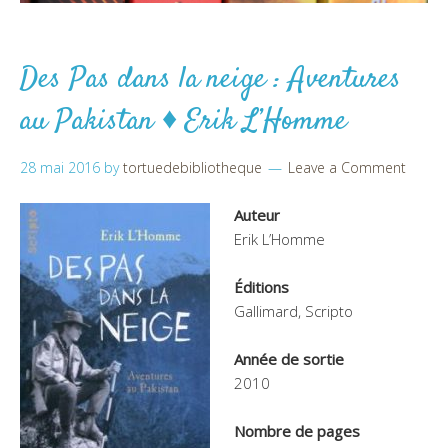
Des Pas dans la neige : Aventures
au Pakistan ♦ Erik L’Homme
28 mai 2016
by
tortuedebibliotheque
Leave a Comment
Auteur
Erik L’Homme
Éditions
Gallimard, Scripto
Année de sortie
2010
Nombre de pages