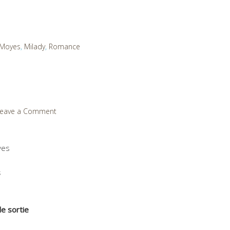
 Moyes
,
Milady
,
Romance
eave a Comment
yes
s
e sortie