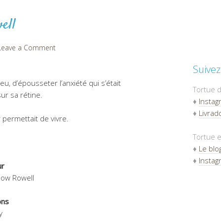
ell
Leave a Comment
Suivez
eu, d’épousseter l’anxiété qui s’était
Tortue d
r sa rétine.
♦
Instag
♦
Livradd
r permettait de vivre.
Tortue e
♦
Le blo
♦
Instag
ur
bow Rowell
ons
y