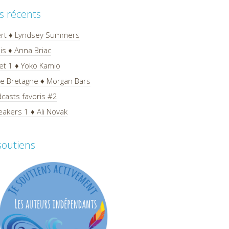
es récents
ert ♦ Lyndsey Summers
is ♦ Anna Briac
et 1 ♦ Yoko Kamio
 de Bretagne ♦ Morgan Bars
casts favoris #2
akers 1 ♦ Ali Novak
 soutiens