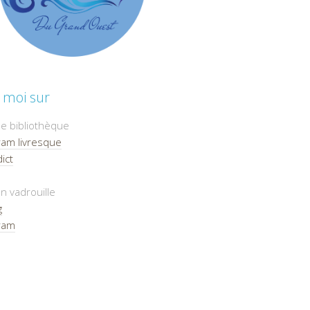
 moi sur
e bibliothèque
ram livresque
ict
n vadrouille
g
ram