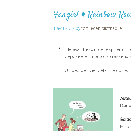
Fangirl ♦ Rainbow Row
1 avril 2017
by
tortuedebibliotheque
Elle avait besoin de respirer un p
déposée en moutons crasseux su
Un peu de folie, c’était ce qui leu
Aute
Rain
Éditi
Milad