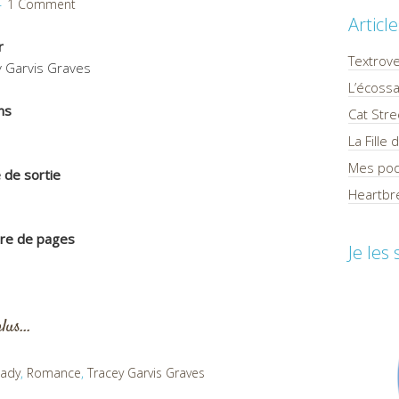
1 Comment
Articl
r
Textrov
y Garvis Graves
L’écossa
ns
Cat Stre
La Fille
Mes pod
 de sortie
Heartbre
e de pages
Je les
plus…
lady
,
Romance
,
Tracey Garvis Graves