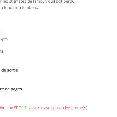
 les stigmates de l’amour, qu’il soit perdu,
au fond d’un tombeau.
r
Moyes
ns
 de sortie
e de pages
ion aux SPOILS si vous n’avez pas lu le(s) tome(s)