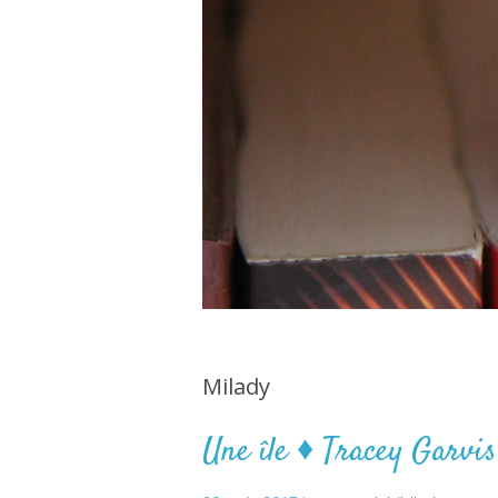
Milady
Une île ♦ Tracey Garvi