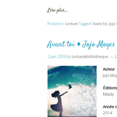
Lire plus…
Posted in:
Lecture
Tagged:
Avant toi
,
Jojo
Avant toi ♦ Jojo Moyes
2 juin 2016
by
tortuedebibliotheque
L
Auteur
Jojo Mo
Édition
Milady
Année d
2014