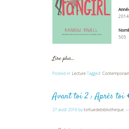
Année
2014
Nomb
505
Lire plus…
Posted in:
Lecture
Tagged:
Contemporai
Avant toi 2 : Après toi
27 août 2016
by
tortuedebibliotheque