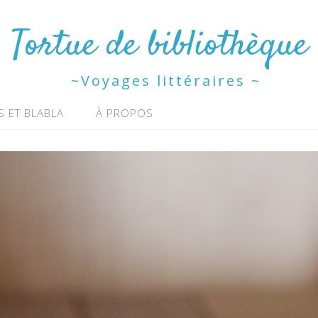
Tortue de bibliothèque
~Voyages littéraires ~
S ET BLABLA
À PROPOS