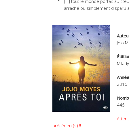
[…] tout le monde portait au cœur
arraché ou simplement disparu 
Auteu
Jojo 
Éditio
Milady
Année
2016
Nombr
445
Attent
précédent(s) !!