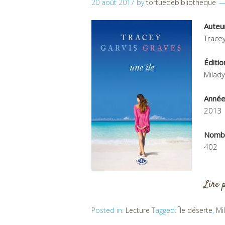
20 août 2017
by
tortuedebibliotheque
Auteu
Trace
Éditio
Milady
Année
2013
Nombr
402
Lire 
Posted in:
Lecture
Tagged:
Île déserte
,
Mi