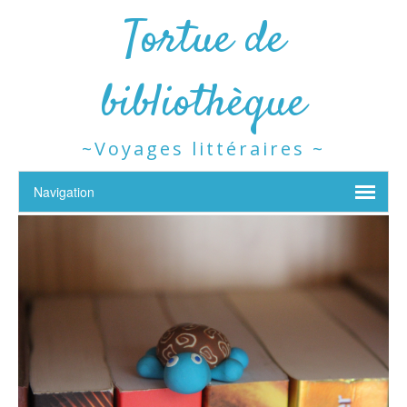
Tortue de
bibliothèque
~Voyages littéraires ~