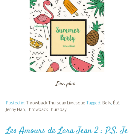
Lire plus…
Posted in:
Throwback Thursday Livresque
Tagged:
Belly
,
Été
,
Jenny Han
,
Throwback Thursday
Les Amours de Lara Jean 2 : P.S. Je