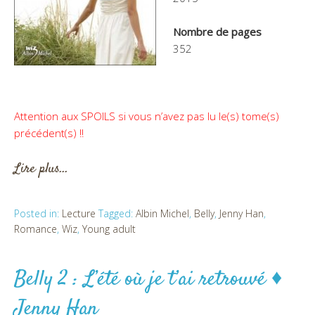
Nombre de pages
352
Attention aux SPOILS si vous n’avez pas lu le(s) tome(s)
précédent(s) !!
Lire plus…
Posted in:
Lecture
Tagged:
Albin Michel
,
Belly
,
Jenny Han
,
Romance
,
Wiz
,
Young adult
Belly 2 : L’été où je t’ai retrouvé ♦
Jenny Han