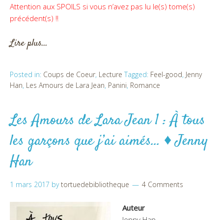
Attention aux SPOILS si vous n’avez pas lu le(s) tome(s)
précédent(s) !!
Lire plus…
Posted in:
Coups de Coeur
,
Lecture
Tagged:
Feel-good
,
Jenny
Han
,
Les Amours de Lara Jean
,
Panini
,
Romance
Les Amours de Lara Jean 1 : À tous
les garçons que j’ai aimés… ♦ Jenny
Han
1 mars 2017
by
tortuedebibliotheque
4 Comments
Auteur
Jenny Han