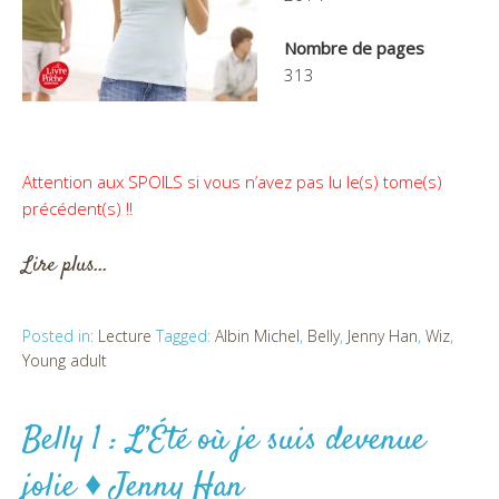
Nombre de pages
313
Attention aux SPOILS si vous n’avez pas lu le(s) tome(s)
précédent(s) !!
Lire plus…
Posted in:
Lecture
Tagged:
Albin Michel
,
Belly
,
Jenny Han
,
Wiz
,
Young adult
Belly 1 : L’Été où je suis devenue
jolie ♦ Jenny Han