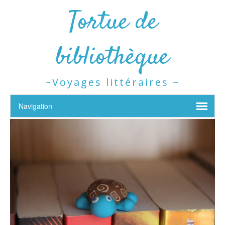
Tortue de
bibliothèque
~Voyages littéraires ~