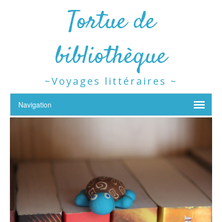
Tortue de
bibliothèque
~Voyages littéraires ~