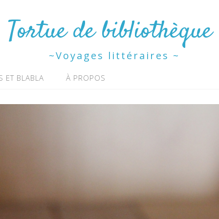
Tortue de bibliothèque
~Voyages littéraires ~
S ET BLABLA
À PROPOS