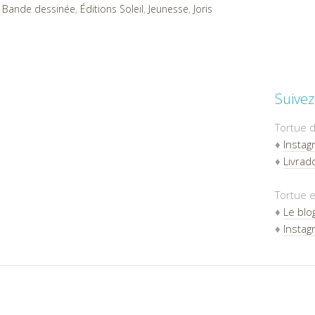
,
Bande dessinée
,
Éditions Soleil
,
Jeunesse
,
Joris
Suivez
Tortue d
♦
Instag
♦
Livradd
Tortue e
♦
Le blo
♦
Instag