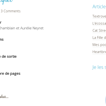
eyret
Articl
3 Comments
Textrov
r
L’écossa
 Chamblain et Aurélie Neyret
Cat Stre
La Fille
ons
Mes pod
Heartbre
 de sortie
Je les
re de pages
plus…