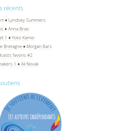
es récents
ert ♦ Lyndsey Summers
is ♦ Anna Briac
et 1 ♦ Yoko Kamio
 de Bretagne ♦ Morgan Bars
casts favoris #2
akers 1 ♦ Ali Novak
 soutiens