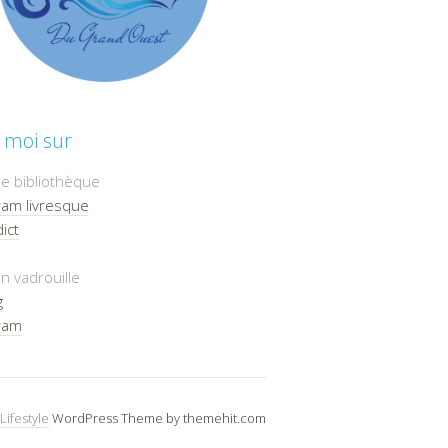
 moi sur
e bibliothèque
ram livresque
ict
n vadrouille
g
ram
Lifestyle
WordPress Theme by themehit.com