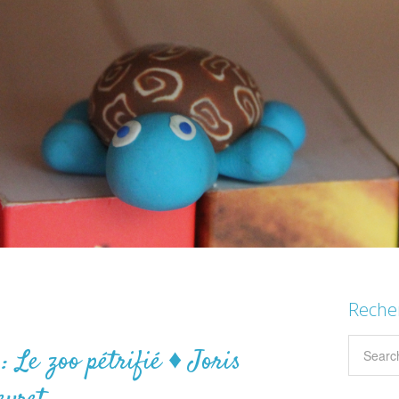
Reche
: Le zoo pétrifié ♦ Joris