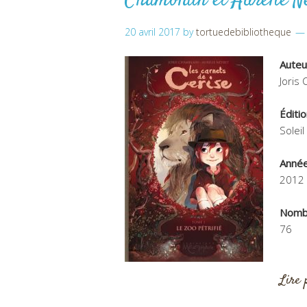
Chamblain et Aurélie N
20 avril 2017
by
tortuedebibliotheque
Auteu
Joris
Éditi
Soleil
Année
2012
Nomb
76
Lire 