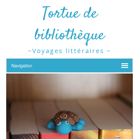
Tortue de
bibliothèque
~Voyages littéraires ~