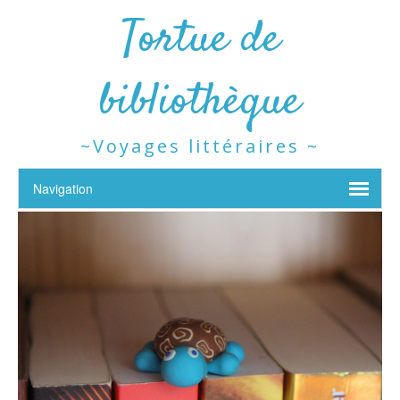
Tortue de
bibliothèque
~Voyages littéraires ~