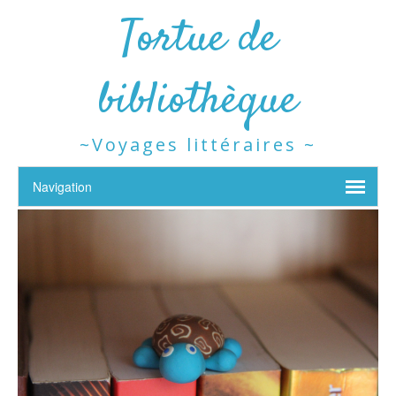
Tortue de
bibliothèque
~Voyages littéraires ~