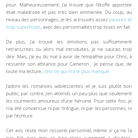
pour. Malheureusement, j’ai trouvé que l’étoffe apportée
était maladroite et pas très bien emmenée. Du coup, au
niveau des personnages, je les ai trouvés assez
pauvres et
trop superficiels
, avec des personnalités trop lisses en fait.
De plus, j’ai trouvé les émotions pas suffisamment
retranscrites ou alors mal introduites, je ne saurais trop
dire. Mais, j’ai eu du mal à avoir de l’empathie pour Chris, à
ressentir son attirance pour Cameron… Je pense que, de
toute ma lecture,
c’est ce qui m’a le plus manqué
.
J’adore les romances adolescentes et je suis plutôt bon
public, par contre, j’en attends un peu plus que seulement
les tourments amoureux d’une héroïne. Pour cette fois, je
n’ai été convaincue ni par l’intrigue, ni par les personnes, ni
par l’écriture.
Cet avis reste mon ressenti personnel, même si ça ne l’a
pas fait avec moi, ce livre plaira surement à d’autres.