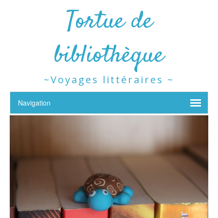
Tortue de
bibliothèque
~Voyages littéraires ~