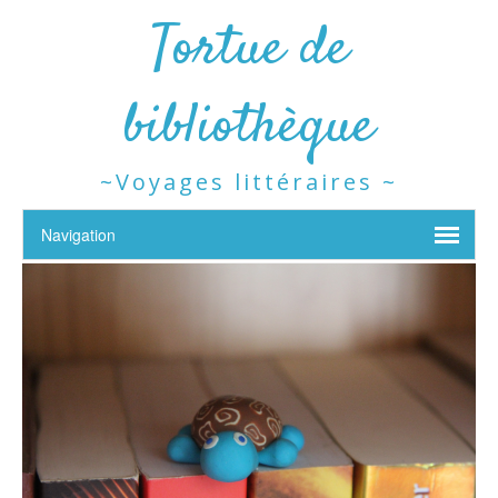
Tortue de
bibliothèque
~Voyages littéraires ~