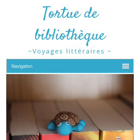
Tortue de
bibliothèque
~Voyages littéraires ~