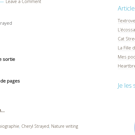
Leave a Comment
Articl
Textrov
trayed
L’écossa
Cat Stre
La Fille
Mes pod
 sortie
Heartbre
de pages
Je les
us…
biographie
,
Cheryl Strayed
,
Nature writing