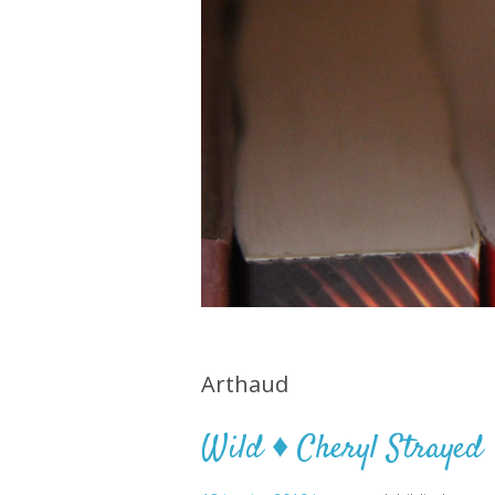
Arthaud
Wild ♦ Cheryl Strayed