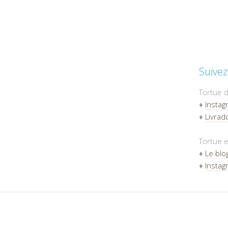
Suivez
Tortue d
♦
Instag
♦
Livradd
Tortue e
♦
Le blo
♦
Instag