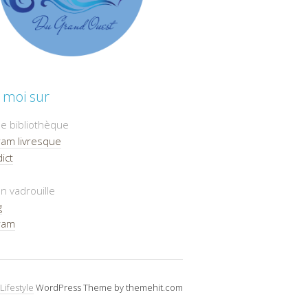
 moi sur
e bibliothèque
ram livresque
ict
n vadrouille
g
ram
Lifestyle
WordPress Theme by themehit.com