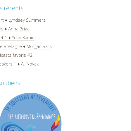
es récents
ert ♦ Lyndsey Summers
is ♦ Anna Briac
et 1 ♦ Yoko Kamio
 de Bretagne ♦ Morgan Bars
casts favoris #2
akers 1 ♦ Ali Novak
 soutiens