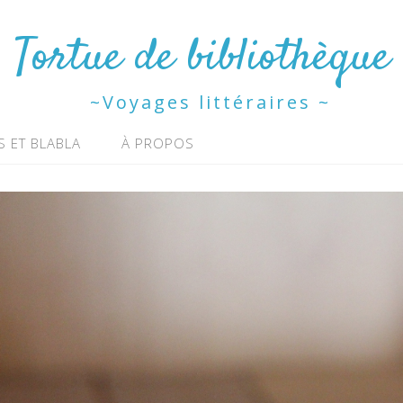
Tortue de bibliothèque
~Voyages littéraires ~
S ET BLABLA
À PROPOS