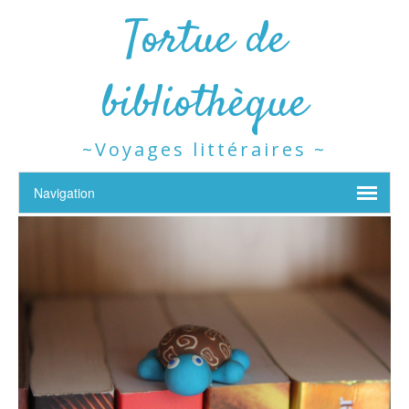
Tortue de
bibliothèque
~Voyages littéraires ~