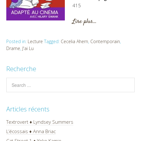
415
Lire plus…
Posted in:
Lecture
Tagged:
Cecelia Ahern
,
Contemporain
,
Drame
,
J'ai Lu
Recherche
Articles récents
Textrovert ♦ Lyndsey Summers
L’écossais ♦ Anna Briac
Cat Street 1 ♦ Yoko Kamio