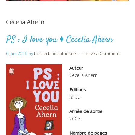
Cecelia Ahern
PS : I love you ♦ Cecelia Ahern
6 juin 2016
by
tortuedebibliotheque
Leave a Comment
Auteur
Cecelia Ahern
Éditions
J’ai Lu
Année de sortie
2005
Nombre de pages