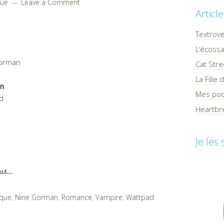
que
Leave a Comment
Articl
Textrov
L’écossa
orman
Cat Stre
La Fille
on
Mes pod
d
Heartbre
Je les
lus…
ique
,
Nine Gorman
,
Romance
,
Vampire
,
Wattpad