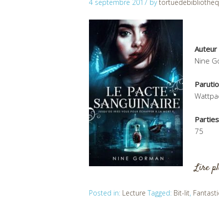
4 septembre 2017
by
tortuedebibliothe
Auteur
Nine G
Paruti
Wattpa
Parties
75
Lire p
Posted in:
Lecture
Tagged:
Bit-lit
,
Fantast