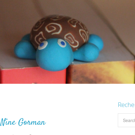
Reche
♦ Nine Gorman