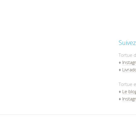
Suivez
Tortue d
♦
Instag
♦
Livradd
Tortue e
♦
Le blo
♦
Instag