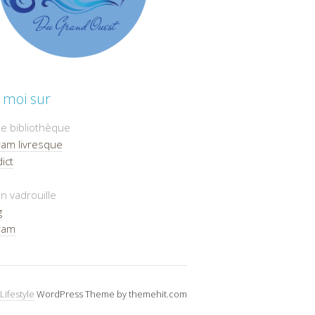
 moi sur
e bibliothèque
ram livresque
ict
n vadrouille
g
ram
Lifestyle
WordPress Theme by themehit.com