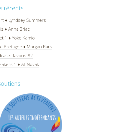
es récents
ert ♦ Lyndsey Summers
is ♦ Anna Briac
et 1 ♦ Yoko Kamio
 de Bretagne ♦ Morgan Bars
casts favoris #2
akers 1 ♦ Ali Novak
 soutiens