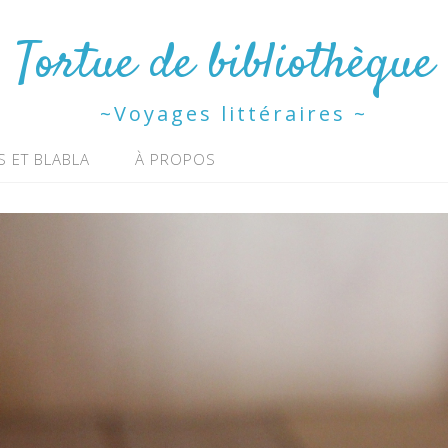
Tortue de bibliothèque
~Voyages littéraires ~
S ET BLABLA
À PROPOS