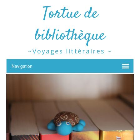
Tortue de
bibliothèque
~Voyages littéraires ~