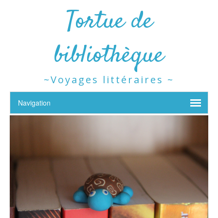
Tortue de
bibliothèque
~Voyages littéraires ~