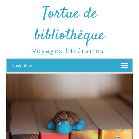
Tortue de
bibliothèque
~Voyages littéraires ~