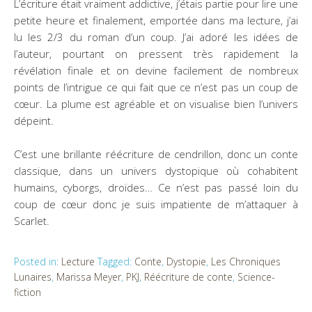
L’écriture était vraiment addictive, j’étais partie pour lire une
petite heure et finalement, emportée dans ma lecture, j’ai
lu les 2/3 du roman d’un coup. J’ai adoré les idées de
l’auteur, pourtant on pressent très rapidement la
révélation finale et on devine facilement de nombreux
points de l’intrigue ce qui fait que ce n’est pas un coup de
cœur. La plume est agréable et on visualise bien l’univers
dépeint.
C’est une brillante réécriture de cendrillon, donc un conte
classique, dans un univers dystopique où cohabitent
humains, cyborgs, droïdes… Ce n’est pas passé loin du
coup de cœur donc je suis impatiente de m’attaquer à
Scarlet.
Posted in:
Lecture
Tagged:
Conte
,
Dystopie
,
Les Chroniques
Lunaires
,
Marissa Meyer
,
PKJ
,
Réécriture de conte
,
Science-
fiction