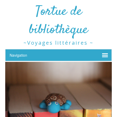
Tortue de
bibliothèque
~Voyages littéraires ~