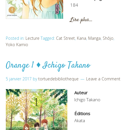
184
Lire plus…
Posted in:
Lecture
Tagged:
Cat Street
,
Kana
,
Manga
,
Shôjo
,
Yoko Kamio
Orange 1 ♦ Ichigo Takano
5 janvier 2017
by
tortuedebibliotheque
Leave a Comment
Auteur
Ichigo Takano
Éditions
Akata