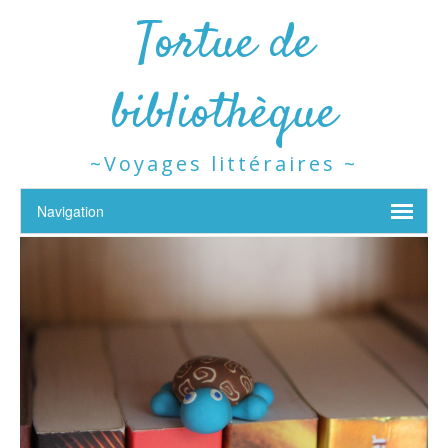
Tortue de
bibliothèque
~Voyages littéraires ~