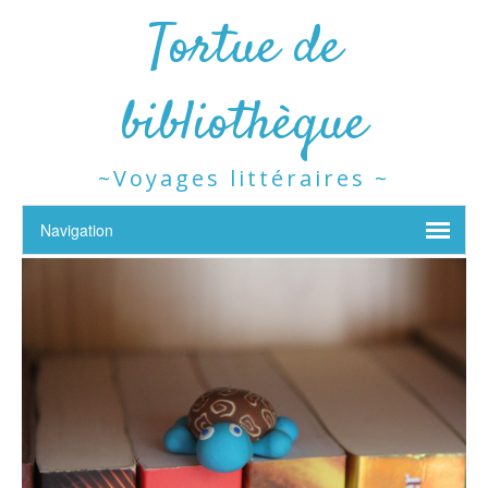
Tortue de
bibliothèque
~Voyages littéraires ~