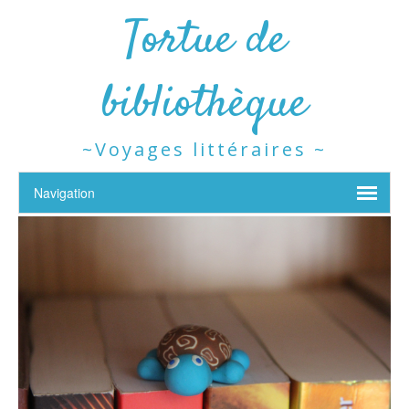
Tortue de
bibliothèque
~Voyages littéraires ~