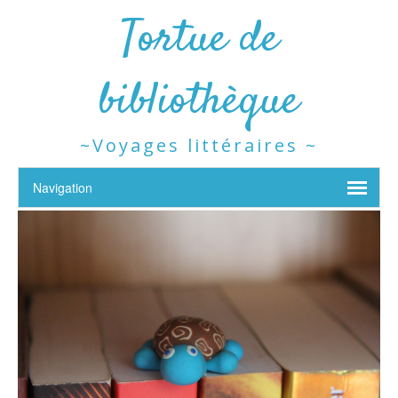
Tortue de
bibliothèque
~Voyages littéraires ~