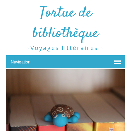
Tortue de
bibliothèque
~Voyages littéraires ~