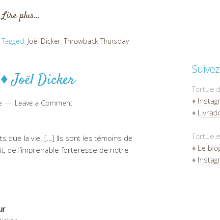
Lire plus…
Tagged:
Joël Dicker
,
Throwback Thursday
Suivez
 ♦ Joël Dicker
Tortue d
♦
Instag
e
Leave a Comment
♦
Livradd
Tortue e
ts que la vie. […] Ils sont les témoins de
♦
Le blo
rit, de l’imprenable forteresse de notre
♦
Instag
ur