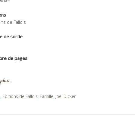
Dicker
ons
ons de Fallois
e de sortie
5
re de pages
 plus…
n
,
Editions de Fallois
,
Famille
,
Joël Dicker