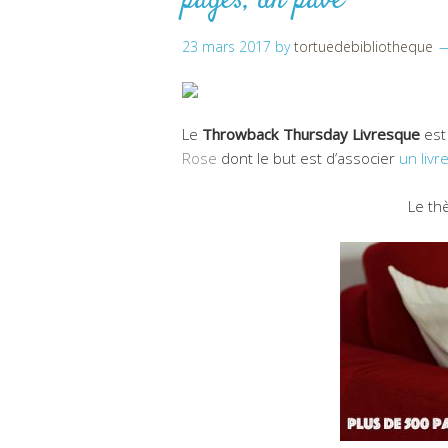
pages, un pavé
23 mars 2017
by
tortuedebibliotheque
Le
Throwback Thursday Livresque
est
Rose
dont le but est d’associer
un livr
Le th