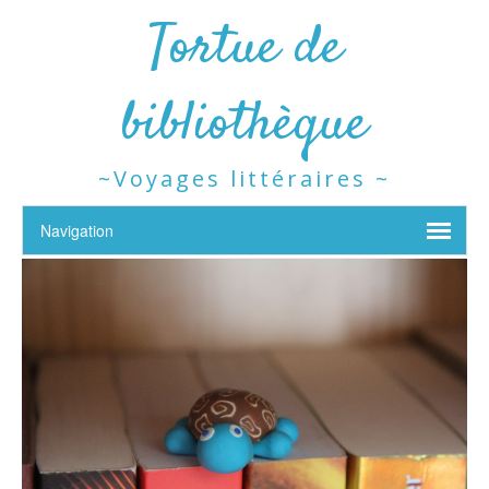
Tortue de
bibliothèque
~Voyages littéraires ~