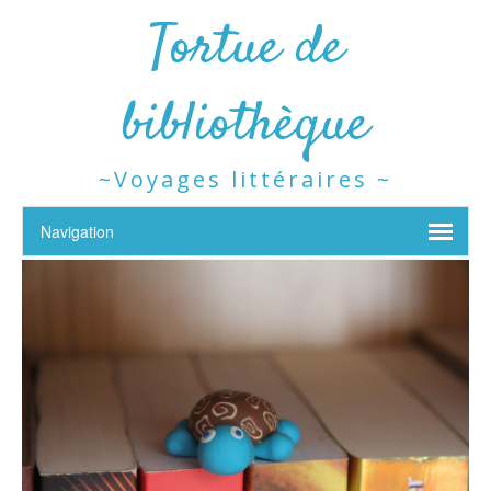
Tortue de
bibliothèque
~Voyages littéraires ~