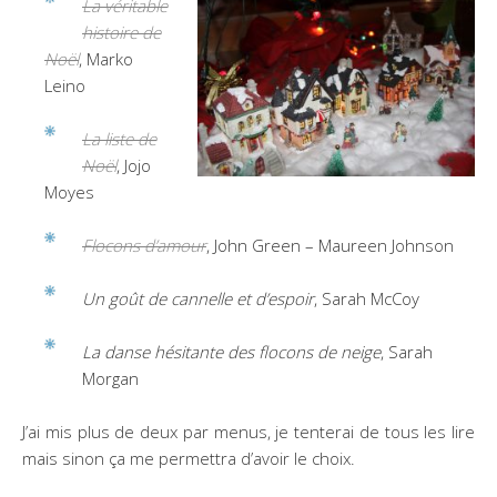
La véritable
histoire de
Noël
, Marko
Leino
La liste de
Noël
, Jojo
Moyes
Flocons d’amour
, John Green – Maureen Johnson
Un goût de cannelle et d’espoir
, Sarah McCoy
La danse hésitante des flocons de neige
, Sarah
Morgan
J’ai mis plus de deux par menus, je tenterai de tous les lire
mais sinon ça me permettra d’avoir le choix.