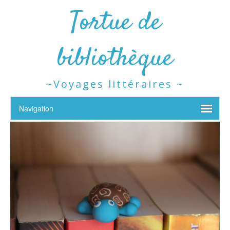
Tortue de
bibliothèque
~Voyages littéraires ~