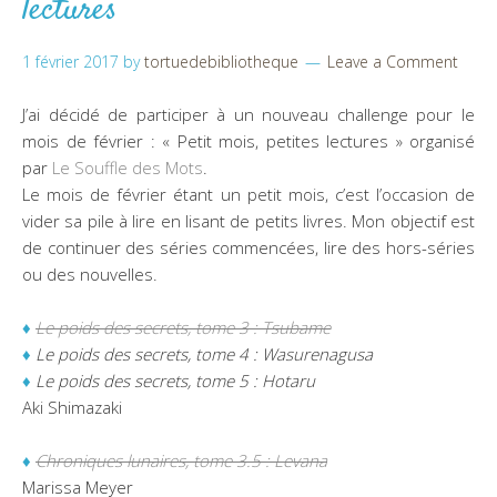
lectures
1 février 2017
by
tortuedebibliotheque
Leave a Comment
J’ai décidé de participer à un nouveau challenge pour le
mois de février : « Petit mois, petites lectures » organisé
par
Le Souffle des Mots
.
Le mois de février étant un petit mois, c’est l’occasion de
vider sa pile à lire en lisant de petits livres. Mon objectif est
de continuer des séries commencées, lire des hors-séries
ou des nouvelles.
♦
Le poids des secrets, tome 3 : Tsubame
♦
Le poids des secrets, tome 4 : Wasurenagusa
♦
Le poids des secrets, tome 5 : Hotaru
Aki Shimazaki
♦
Chroniques lunaires, tome 3.5 : Levana
Marissa Meyer