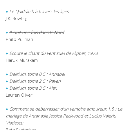
♦
Le Quidditch à travers les âges
J.K. Rowling
♦
Il était une fois dans le Nord
Philip Pullman
♦
Écoute le chant du vent suivi de Flipper, 1973
Haruki Murakami
♦
Delirium, tome 0.5 : Annabel
♦
Delirium, tome 2.5 : Raven
♦
Delirium, tome 3.5 : Alex
Lauren Oliver
♦
Comment se débarrasser d’un vampire amoureux 1.5 : Le
mariage de Antanasia Jessica Packwood et Lucius Valeriu
Vladescu
Beth Fantaskey