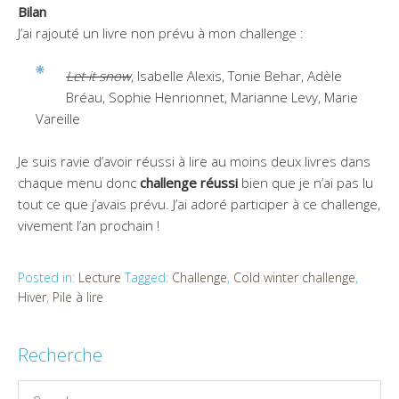
Bilan
J’ai rajouté un livre non prévu à mon challenge :
Let it snow
, Isabelle Alexis, Tonie Behar, Adèle
Bréau, Sophie Henrionnet, Marianne Levy, Marie
Vareille
Je suis ravie d’avoir réussi à lire au moins deux livres dans
chaque menu donc
challenge réussi
bien que je n’ai pas lu
tout ce que j’avais prévu. J’ai adoré participer à ce challenge,
vivement l’an prochain !
Posted in:
Lecture
Tagged:
Challenge
,
Cold winter challenge
,
Hiver
,
Pile à lire
Recherche