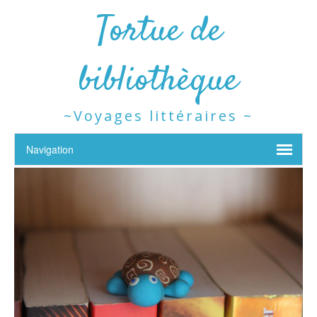
Tortue de
bibliothèque
~Voyages littéraires ~