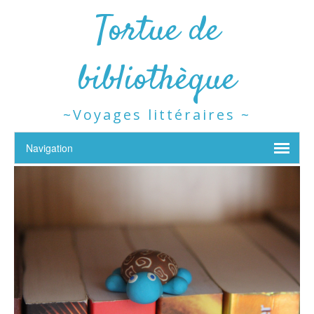
Tortue de
bibliothèque
~Voyages littéraires ~