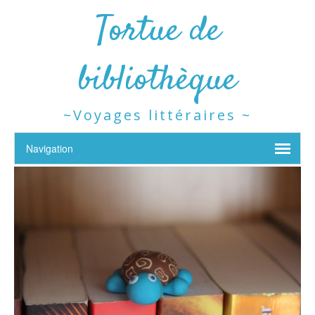
Tortue de
bibliothèque
~Voyages littéraires ~