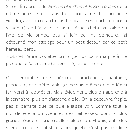
Sinon, fin août j’ai lu
Ronces blanches et Roses rouges
de la
même auteure et j’avais beaucoup aimé. La chronique
viendra, avec du retard, mais l’ambiance est parfaite pour la
saison. Quand j’ai vu que Laetitia Arnould était au salon du
livre de Mellionnec, pas si loin de ma demeure, j’ai
détourné mon attelage pour un petit détour par ce petit
hameau perdu !
Solstices
n’aura pas attendu longtemps dans ma pile à lire
puisque je l’ai entamé (et terminé) le soir même !
On rencontre une héroïne caractérielle, hautaine,
précieuse, bref détestable. Je me suis même demandée si
j’arriverai à l’apprécier. Mais évidement, plus on apprend à
la connaitre, plus on s’attache à elle. On la découvre fragile,
pas si parfaite que ce qu’elle laisse voir. Comme tout le
monde elle a un cœur et des faiblesses, dont la plus
grande réside en une cruelle malédiction. Et puis, entre les
scènes où elle s’obstine alors qu’elle n’est pas crédible