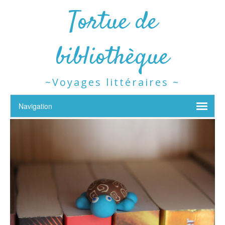
Tortue de
bibliothèque
~Voyages littéraires ~