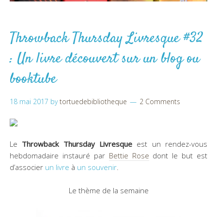
Throwback Thursday Livresque #32
: Un livre découvert sur un blog ou
booktube
18 mai 2017
by
tortuedebibliotheque
2 Comments
Le
Throwback Thursday Livresque
est un rendez-vous
hebdomadaire instauré par
Bettie Rose
dont le but est
d’associer
un livre
à
un souvenir
.
Le thème de la semaine