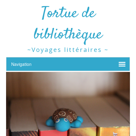
Tortue de
bibliothèque
~Voyages littéraires ~