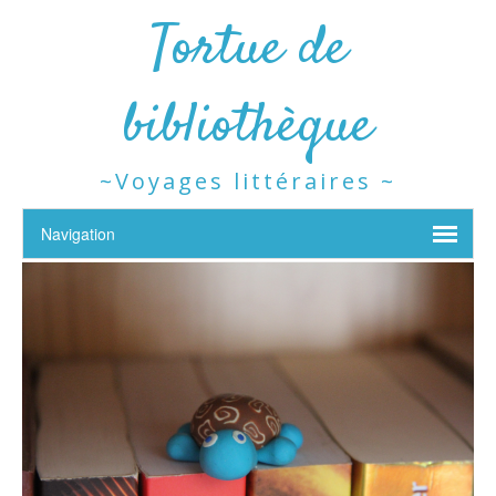
Tortue de
bibliothèque
~Voyages littéraires ~