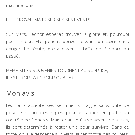
machinations.
ELLE CROYAIT MAITRISER SES SENTIMENTS
Sur Mars, Léonor espérait trouver la gloire et, pourquoi
pas, l’amour. Elle pensait pouvoir ouvrir son cœur sans
danger. En réalité, elle a ouvert la boîte de Pandore du
passé.
MEME SI LES SOUVENIRS TOURNENT AU SUPPLICE,
IL EST TROP TARD POUR OUBLIER.
Mon avis
Léonor a accepté ses sentiments malgré sa volonté de
poser ses propres règles pour échapper en partie au
contrôle de Genesis. Maintenant qu’ils se savent en sursis,
ils sont déterminés à rester unis pour survivre. Dans ce
tome, on a la descente sur Mars, la rencontre des couples,