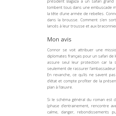
président Bagaza à un safari grand 
tombent tous dans une embuscade me
la tête d’une armée de rebelles. Conn
dans la brousse. Comment s’en sorti
lancés à leur trousse et aux braconnie
Mon avis
Connor se voit attribuer une miss
diplomates français pour un safari de l
assure seul leur protection car la 
seulement de rassurer l’ambassadeur
En revanche, ce qu’ils ne savent pas
d’état et compte profiter de la prése
plan à l’œuvre.
Si le schéma général du roman est c
(phase d’entrainement, rencontre ave
calme, danger, rebondissements pui