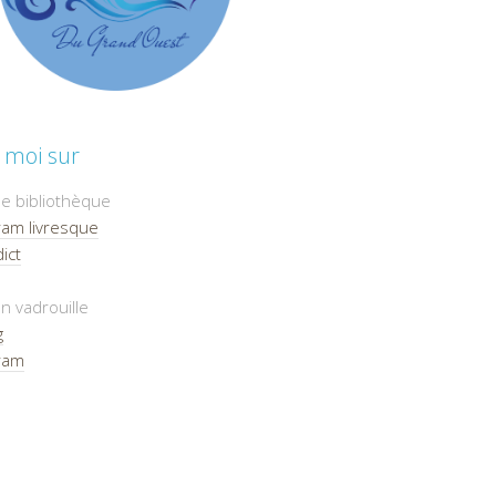
 moi sur
e bibliothèque
ram livresque
ict
n vadrouille
g
ram