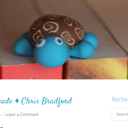
cade ♦ Chris Bradford
Reche
Leave a Comment