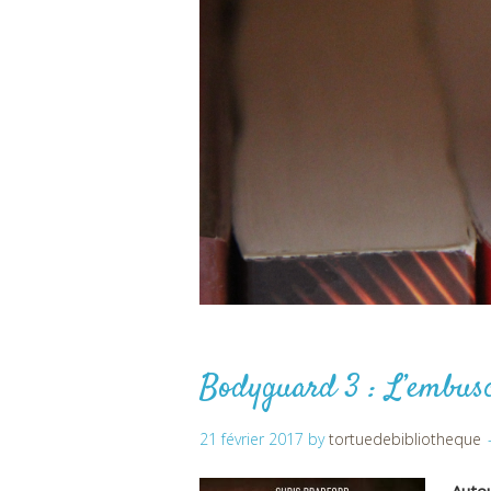
Bodyguard 3 : L’embus
21 février 2017
by
tortuedebibliotheque