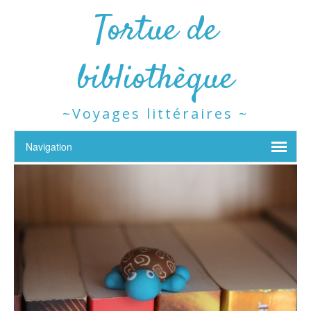
Tortue de
bibliothèque
~Voyages littéraires ~