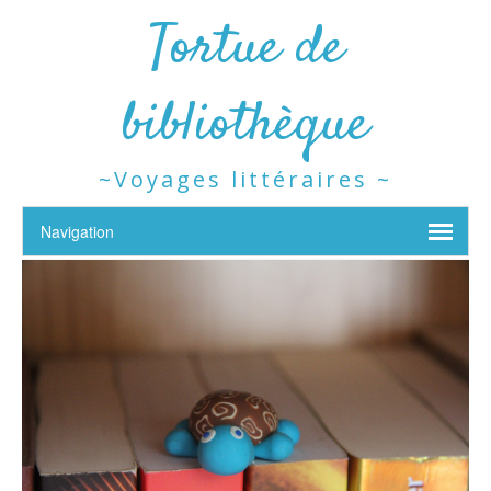
Tortue de
bibliothèque
~Voyages littéraires ~