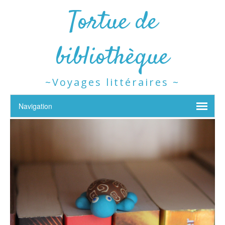
Tortue de
bibliothèque
~Voyages littéraires ~