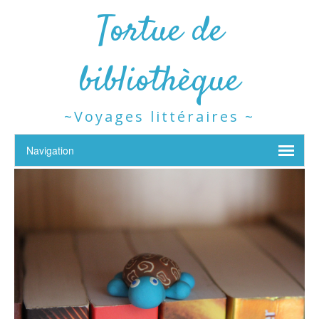
Tortue de
bibliothèque
~Voyages littéraires ~