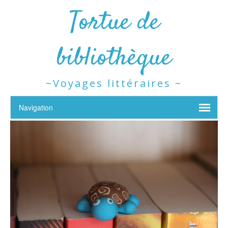
Tortue de
bibliothèque
~Voyages littéraires ~